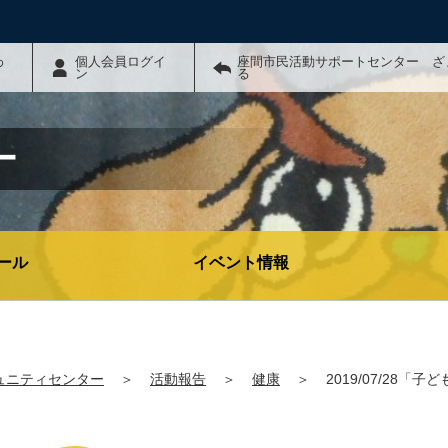
わ
個人会員ログイ
座間市民活動サポートセンター ざ
ン
る
ー
ール
イベント情報
ュニティセンター
＞
活動報告
＞
健康
＞
2019/07/28「