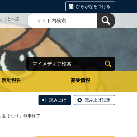
ひらがなをつける
まっとへ戻
マイメディア検索
活動報告
募集情報
読み上げ
読み上げ設定
子ども夏まつり」無事終了