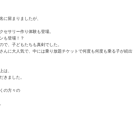
名
に
留
ま
り
ま
し
た
が
、
ク
セ
サ
リ
ー
作
り
体
験
も
登
場
。
ン
も
登
場
！
？
の
で
、
子
ど
も
た
ち
も
真
剣
で
し
た
。
さ
ん
に
大
人
気
で
、
中
に
は
乗
り
放
題
チ
ケ
ッ
ト
で
何
度
も
何
度
も
乗
る
子
が
続
出
上
は
、
だ
き
ま
し
た
。
く
の
方
々
の
。