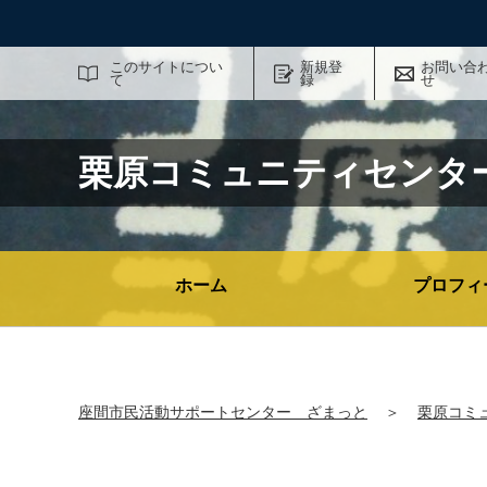
サイト内検索
このサイトについ
新規登
お問い合
て
録
せ
栗原コミュニティセンタ
ホーム
プロフィ
座間市民活動サポートセンター ざまっと
＞
栗原コミ