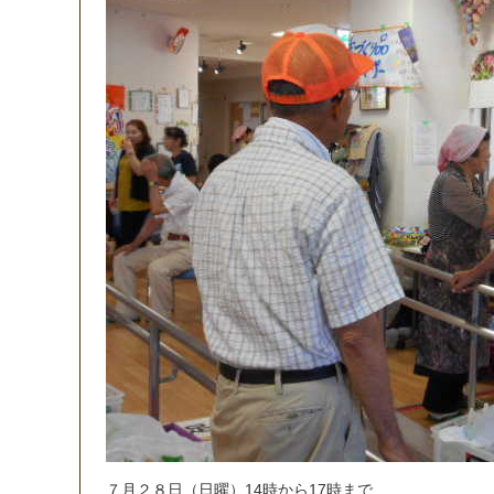
７
月
２
８
日
（
日
曜
）
1
4
時
か
ら
1
7
時
ま
で