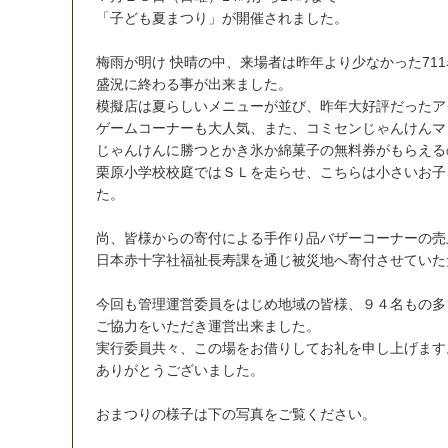
「
子
ど
も
夏
ま
つ
り
」
が
開
催
さ
れ
ま
し
た
。
梅
雨
が
明
け
快
晴
の
中
、
来
場
者
は
昨
年
よ
り
少
な
か
っ
た
7
1
1
盛
況
に
終
わ
る
事
が
出
来
ま
し
た
。
模
擬
店
は
夏
ら
し
い
メ
ニ
ュ
ー
が
並
び
、
昨
年
大
好
評
だ
っ
た
ア
ゲ
ー
ム
コ
ー
ナ
ー
も
大
人
気
、
ま
た
、
コ
ミ
セ
ン
じ
ゃ
ん
け
ん
マ
じ
ゃ
ん
け
ん
に
勝
つ
と
か
き
氷
か
綿
菓
子
の
無
料
券
が
も
ら
え
る
栗
原
小
学
校
校
庭
で
は
Ｓ
Ｌ
を
走
ら
せ
、
こ
ち
ら
は
小
さ
い
お
子
た
。
尚
、
皆
様
か
ら
の
寄
付
に
よ
る
手
作
り
品
バ
ザ
ー
コ
ー
ナ
ー
の
売
日
本
赤
十
字
社
福
祉
長
寿
課
を
通
じ
被
災
地
へ
寄
付
さ
せ
て
い
た
今
回
も
管
理
運
営
委
員
を
は
じ
め
地
域
の
皆
様
、
９
４
名
も
の
多
ご
協
力
を
い
た
だ
き
運
営
出
来
ま
し
た
。
実
行
委
員
共
々
、
こ
の
場
を
お
借
り
し
て
お
礼
を
申
し
上
げ
ま
す
あ
り
が
と
う
ご
ざ
い
ま
し
た
。
お
ま
つ
り
の
様
子
は
下
の
写
真
を
ご
覧
く
だ
さ
い
。