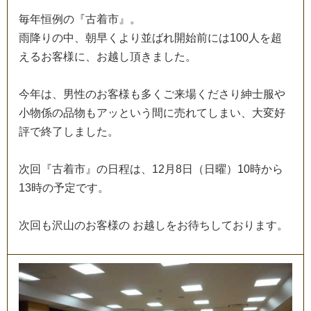
毎
年
恒
例
の
『
古
着
市
』
。
雨
降
り
の
中
、
朝
早
く
よ
り
並
ば
れ
開
始
前
に
は
1
0
0
人
を
超
え
る
お
客
様
に
、
お
越
し
頂
き
ま
し
た
。
今
年
は
、
男
性
の
お
客
様
も
多
く
ご
来
場
く
だ
さ
り
紳
士
服
や
小
物
係
の
品
物
も
ア
ッ
と
い
う
間
に
売
れ
て
し
ま
い
、
大
変
好
評
で
終
了
し
ま
し
た
。
次
回
『
古
着
市
』
の
日
程
は
、
1
2
月
8
日
（
日
曜
）
1
0
時
か
ら
1
3
時
の
予
定
で
す
。
次
回
も
沢
山
の
お
客
様
の
お
越
し
を
お
待
ち
し
て
お
り
ま
す
。