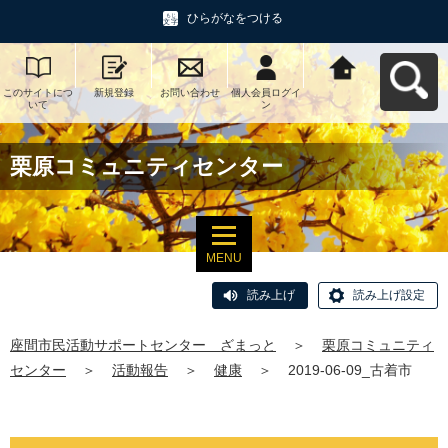
ひらがなをつける
このサイトにつ
新規登録
お問い合わせ
個人会員ログイ
座間市民活動サ
いて
ン
ポートセンタ
ー ざまっとへ
戻る
栗原コミュニティセンター
MENU
読み上げ
読み上げ設定
座間市民活動サポートセンター ざまっと
＞
栗原コミュニティ
センター
＞
活動報告
＞
健康
＞
2019-06-09_古着市