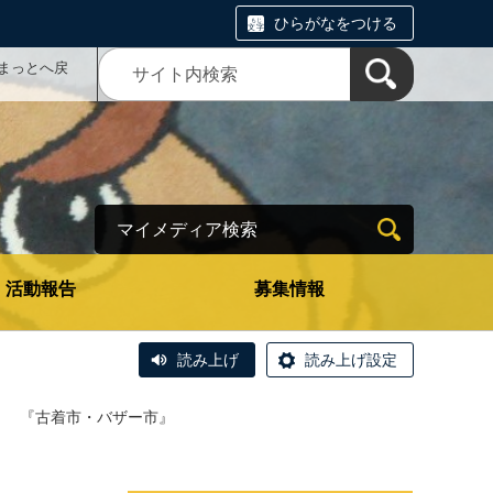
ひらがなをつける
まっとへ戻
マイメディア検索
活動報告
募集情報
読み上げ
読み上げ設定
＞
『古着市・バザー市』