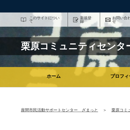
サイト内検索
このサイトについ
新規登
お問い合
て
録
せ
栗原コミュニティセンタ
ホーム
プロフィ
座間市民活動サポートセンター ざまっと
＞
栗原コミ