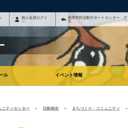
わ
個人会員ログイ
座間市民活動サポートセンター ざ
ン
る
ー
ール
イベント情報
ュニティセンター
＞
活動報告
＞
まちづくり・コミュニティ