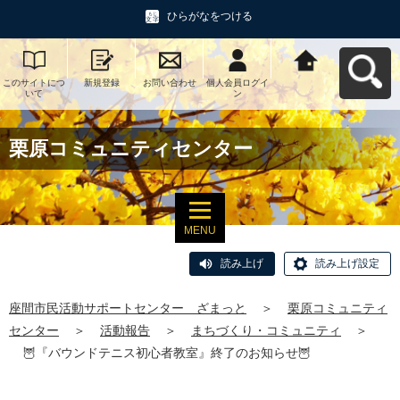
ひらがなをつける
このサイトにつ
新規登録
お問い合わせ
個人会員ログイ
座間市民活動サ
いて
ン
ポートセンタ
ー ざまっとへ
戻る
栗原コミュニティセンター
MENU
読み上げ
読み上げ設定
座間市民活動サポートセンター ざまっと
＞
栗原コミュニティ
センター
＞
活動報告
＞
まちづくり・コミュニティ
＞
🦉『バウンドテニス初心者教室』終了のお知らせ🦉