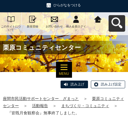
ひらがなをつける
このサイトにつ
新規登録
お問い合わせ
個人会員ログイ
座間市民活動サ
いて
ン
ポートセンタ
ー ざまっとへ
戻る
栗原コミュニティセンター
MENU
読み上げ
読み上げ設定
座間市民活動サポートセンター ざまっと
＞
栗原コミュニティ
センター
＞
活動報告
＞
まちづくり・コミュニティ
＞
『皆既月食観察会』無事終了しました。