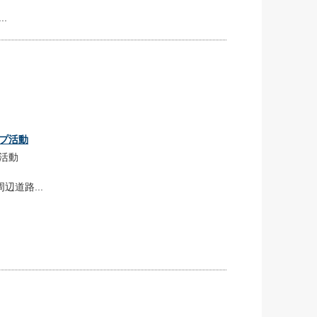
.
ップ活動
プ活動
道路...