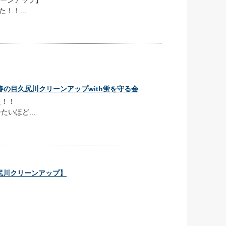
！！...
あり 春の目久尻川クリーンアップwith蛍を守る会
た！！
いほど...
目久尻川クリーンアップ】