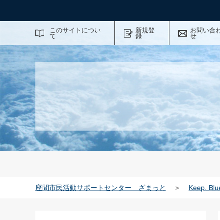
サイト内検索
このサイトについ
新規登
お問い合
て
録
せ
座間市民活動サポートセンター ざまっと
＞
Keep. Blu