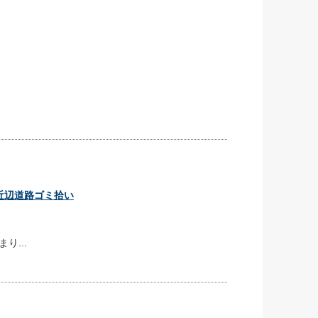
nd近辺道路ゴミ拾い
り...