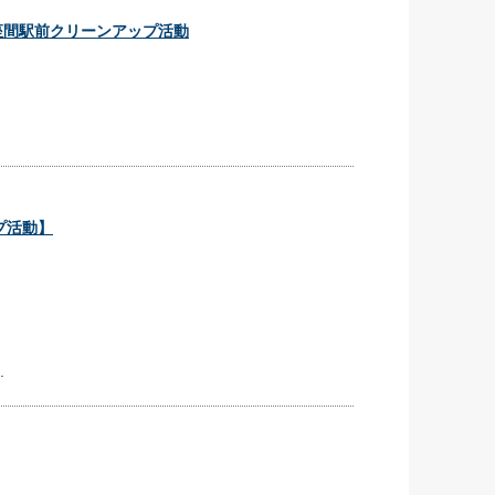
n day】座間駅前クリーンアップ活動
ップ活動】
.