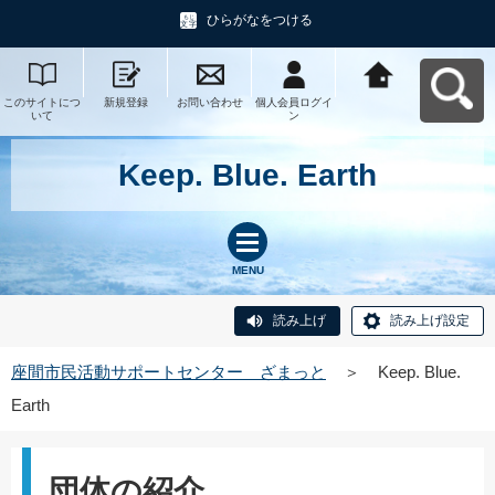
ひらがなをつける
このサイトにつ
新規登録
お問い合わせ
個人会員ログイ
座間市民活動サ
いて
ン
ポートセンタ
ー ざまっとへ
戻る
Keep. Blue. Earth
MENU
読み上げ
読み上げ設定
座間市民活動サポートセンター ざまっと
＞
Keep. Blue.
Earth
団体の紹介