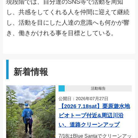
現段階では、自分達のSNS等で活動を周知
し、共感をしてくれる人を仲間に迎えて継続
し、活動を目にした人達の意識へも何かが響
き、働きかけれる事を目標としている。
新着情報
活動報告
公開日：2026年07月27日
【2026 7.18sat】栗原遊水地
ビオトープ付近&周辺川沿
い、道路クリーンアップ
7/18はBlue Santaでクリーンアッ