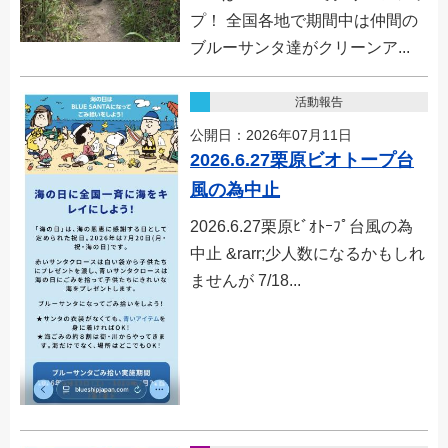
プ！ 全国各地で期間中は仲間の
ブルーサンタ達がクリーンア...
活動報告
公開日：2026年07月11日
2026.6.27栗原ビオトープ台
風の為中止
2026.6.27栗原ﾋﾞｵﾄｰﾌﾟ台風の為
中止 &rarr;少人数になるかもしれ
ませんが 7/18...