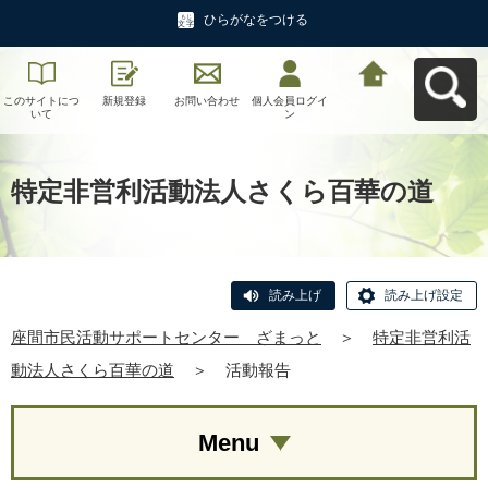
ひらがなをつける
このサイトにつ
新規登録
お問い合わせ
個人会員ログイ
座間市民活動サ
いて
ン
ポートセンタ
ー ざまっとへ
戻る
特定非営利活動法人さくら百華の道
読み上げ
読み上げ設定
座間市民活動サポートセンター ざまっと
＞
特定非営利活
動法人さくら百華の道
＞
活動報告
Menu