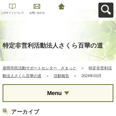
このサイトについて
お問い合わせ
座間市民活動サポー
トセンター ざまっ
とへ戻る
特定非営利活動法人さくら百華の道
座間市民活動サポートセンター ざまっと
＞
特定非営利活
動法人さくら百華の道
＞
活動報告
＞
2024年03月
Menu
アーカイブ