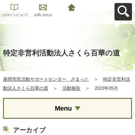
このサイトについて
お問い合わせ
座間市民活動サポー
トセンター ざまっ
とへ戻る
特定非営利活動法人さくら百華の道
座間市民活動サポートセンター ざまっと
＞
特定非営利活
動法人さくら百華の道
＞
活動報告
＞
2019年05月
Menu
アーカイブ