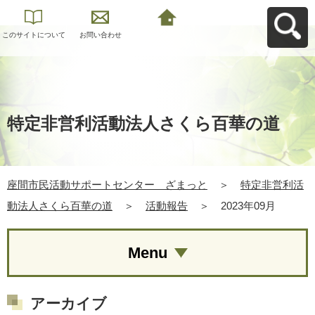
このサイトについて
お問い合わせ
座間市民活動サポー
トセンター ざまっ
とへ戻る
特定非営利活動法人さくら百華の道
座間市民活動サポートセンター ざまっと
＞
特定非営利活
動法人さくら百華の道
＞
活動報告
＞
2023年09月
Menu
アーカイブ