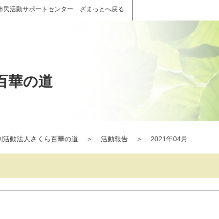
市民活動サポートセンター ざまっとへ戻る
百華の道
利活動法人さくら百華の道
＞
活動報告
＞
2021年04月