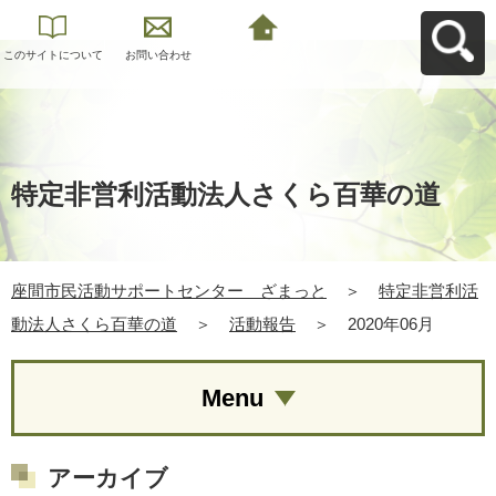
このサイトについて
お問い合わせ
座間市民活動サポー
トセンター ざまっ
とへ戻る
特定非営利活動法人さくら百華の道
座間市民活動サポートセンター ざまっと
＞
特定非営利活
動法人さくら百華の道
＞
活動報告
＞
2020年06月
Menu
アーカイブ