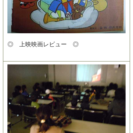
◎
上
映
映
画
レ
ビ
ュ
ー
◎