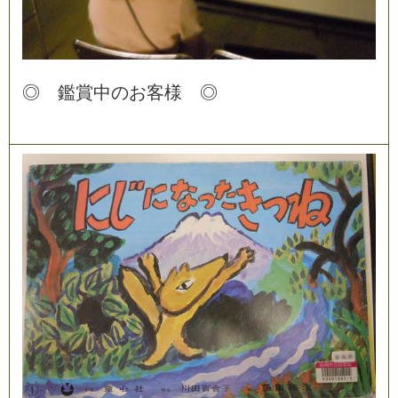
◎
鑑
賞
中
の
お
客
様
◎