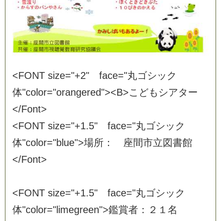
<
F
O
N
T
s
i
z
e
=
"
+
2
"
f
a
c
e
=
"
丸
ゴ
シ
ッ
ク
体
"
c
o
l
o
r
=
"
o
r
a
n
g
e
r
e
d
"
>
<
B
>
こ
ど
も
シ
ア
タ
ー
<
/
F
o
n
t
>
<
F
O
N
T
s
i
z
e
=
"
+
1
.
5
"
f
a
c
e
=
"
丸
ゴ
シ
ッ
ク
体
"
c
o
l
o
r
=
"
b
l
u
e
"
>
場
所
：
座
間
市
立
図
書
館
<
/
F
o
n
t
>
<
F
O
N
T
s
i
z
e
=
"
+
1
.
5
"
f
a
c
e
=
"
丸
ゴ
シ
ッ
ク
体
"
c
o
l
o
r
=
"
l
i
m
e
g
r
e
e
n
"
>
鑑
賞
者
：
２
１
名