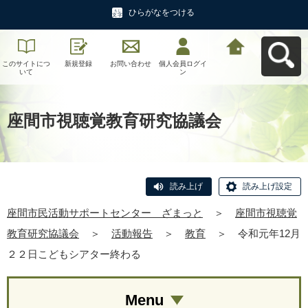
ひらがなをつける
このサイトにつ
新規登録
お問い合わせ
個人会員ログイ
座間市民活動サ
いて
ン
ポートセンタ
ー ざまっとへ
戻る
座間市視聴覚教育研究協議会
読み上げ
読み上げ設定
座間市民活動サポートセンター ざまっと
＞
座間市視聴覚
教育研究協議会
＞
活動報告
＞
教育
＞
令和元年12月
２２日こどもシアター終わる
Menu