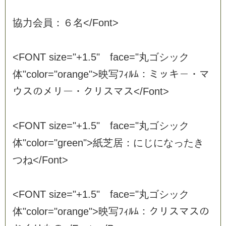
協
力
会
員
：
６
名
<
/
F
o
n
t
>
<
F
O
N
T
s
i
z
e
=
"
+
1
.
5
"
f
a
c
e
=
"
丸
ゴ
シ
ッ
ク
体
"
c
o
l
o
r
=
"
o
r
a
n
g
e
"
>
映
写
ﾌ
ｨ
ﾙ
ﾑ
：
ミ
ッ
キ
－
・
マ
ウ
ス
の
メ
リ
ー
・
ク
リ
ス
マ
ス
<
/
F
o
n
t
>
<
F
O
N
T
s
i
z
e
=
"
+
1
.
5
"
f
a
c
e
=
"
丸
ゴ
シ
ッ
ク
体
"
c
o
l
o
r
=
"
g
r
e
e
n
"
>
紙
芝
居
：
に
じ
に
な
っ
た
き
つ
ね
<
/
F
o
n
t
>
<
F
O
N
T
s
i
z
e
=
"
+
1
.
5
"
f
a
c
e
=
"
丸
ゴ
シ
ッ
ク
体
"
c
o
l
o
r
=
"
o
r
a
n
g
e
"
>
映
写
ﾌ
ｨ
ﾙ
ﾑ
：
ク
リ
ス
マ
ス
の