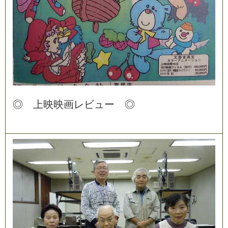
◎
上
映
映
画
レ
ビ
ュ
ー
◎