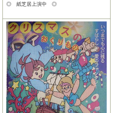
◎
紙
芝
居
上
演
中
◎