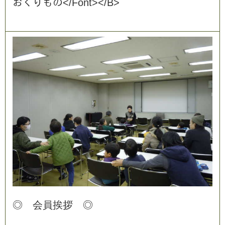
お
く
り
も
の
<
/
F
o
n
t
>
<
/
B
>
◎
会
員
挨
拶
◎