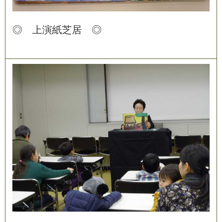
◎
上
演
紙
芝
居
◎