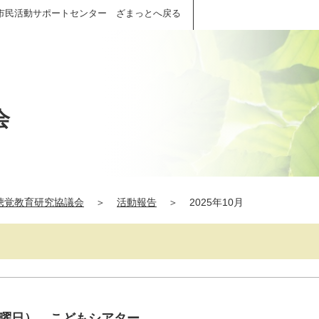
市民活動サポートセンター ざまっとへ戻る
会
聴覚教育研究協議会
＞
活動報告
＞
2025年10月
日(日曜日） こどもシアター