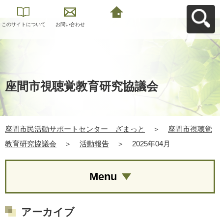
このサイトについて
お問い合わせ
座間市民活動サポー
トセンター ざまっ
とへ戻る
座間市視聴覚教育研究協議会
座間市民活動サポートセンター ざまっと
＞
座間市視聴覚
教育研究協議会
＞
活動報告
＞
2025年04月
Menu
アーカイブ