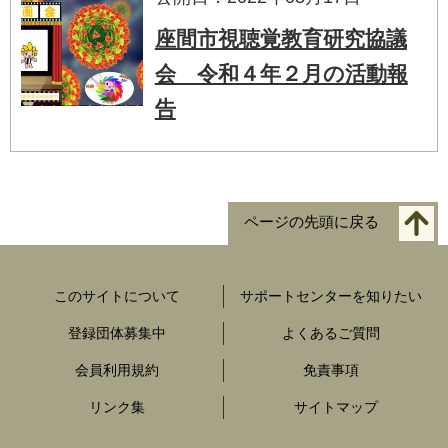
座間市視聴覚教育研究協議
会 令和４年２月の活動報
告
ページの先頭に戻る
このサイトについて
サポートセンターを知りたい
登録団体募集中
よくあるご質問
会員利用規約
免責事項
リンク集
サイトマップ