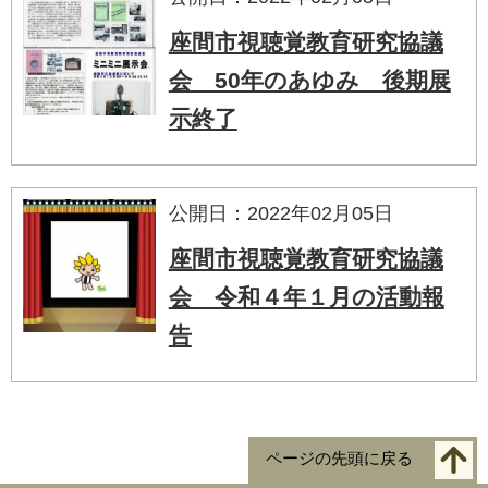
座間市視聴覚教育研究協議
会 50年のあゆみ 後期展
示終了
公開日：2022年02月05日
座間市視聴覚教育研究協議
会 令和４年１月の活動報
告
ページの先頭に戻る