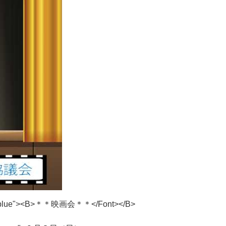
b
l
u
e
"
>
<
B
>
＊
＊
映
画
会
＊
＊
<
/
F
o
n
t
>
<
/
B
>