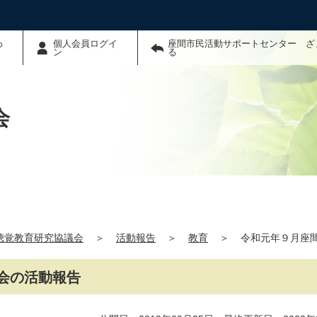
わ
個人会員ログイ
座間市民活動サポートセンター ざ
ン
る
会
聴覚教育研究協議会
＞
活動報告
＞
教育
＞
令和元年９月座
会の活動報告