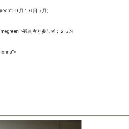
g
r
e
e
n
"
>
９
月
１
６
日
（
月
）
i
m
e
g
r
e
e
n
"
>
観
賞
者
と
参
加
者
：
２
５
名
s
i
e
n
n
a
"
>