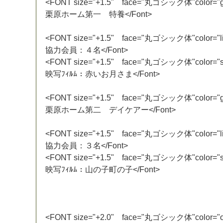
<
F
O
N
T
s
i
z
e
=
"
+
1
.
5
"
f
a
c
e
=
"
丸
ゴ
シ
ッ
ク
体
"
c
o
l
o
r
=
"
栗
原
ホ
ー
ム
第
一
特
養
<
/
F
o
n
t
>
<
F
O
N
T
s
i
z
e
=
"
+
1
.
5
"
f
a
c
e
=
"
丸
ゴ
シ
ッ
ク
体
"
c
o
l
o
r
=
"
l
協
力
会
員
：
４
名
<
/
F
o
n
t
>
<
F
O
N
T
s
i
z
e
=
"
+
1
.
5
"
f
a
c
e
=
"
丸
ゴ
シ
ッ
ク
体
"
c
o
l
o
r
=
"
映
写
ﾌ
ｨ
ﾙ
ﾑ
：
赤
い
お
月
さ
ま
<
/
F
o
n
t
>
<
F
O
N
T
s
i
z
e
=
"
+
1
.
5
"
f
a
c
e
=
"
丸
ゴ
シ
ッ
ク
体
"
c
o
l
o
r
=
"
栗
原
ホ
ー
ム
第
二
デ
イ
ケ
ア
ー
<
/
F
o
n
t
>
<
F
O
N
T
s
i
z
e
=
"
+
1
.
5
"
f
a
c
e
=
"
丸
ゴ
シ
ッ
ク
体
"
c
o
l
o
r
=
"
l
協
力
会
員
：
３
名
<
/
F
o
n
t
>
<
F
O
N
T
s
i
z
e
=
"
+
1
.
5
"
f
a
c
e
=
"
丸
ゴ
シ
ッ
ク
体
"
c
o
l
o
r
=
"
映
写
ﾌ
ｨ
ﾙ
ﾑ
：
山
の
子
町
の
子
<
/
F
o
n
t
>
<
F
O
N
T
s
i
z
e
=
"
+
2
.
0
"
f
a
c
e
=
"
丸
ゴ
シ
ッ
ク
体
"
c
o
l
o
r
=
"