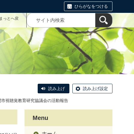
ひらがなをつける
まっとへ戻
読み上げ
読み上げ設定
間市視聴覚教育研究協議会の活動報告
Menu
ホーム