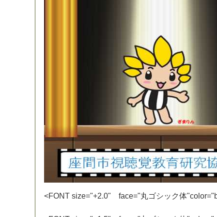
<
F
O
N
T
s
i
z
e
=
"
+
2
.
0
"
f
a
c
e
=
"
丸
ゴ
シ
ッ
ク
体
"
c
o
l
o
r
=
"