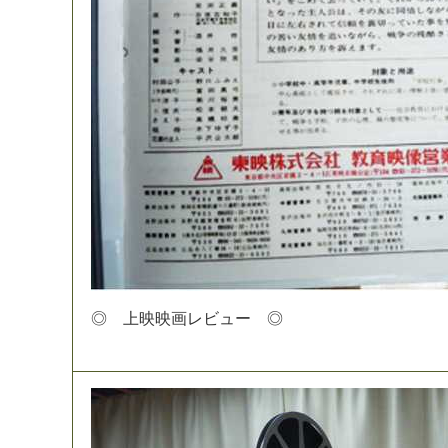
◎
上
映
映
画
レ
ビ
ュ
ー
◎