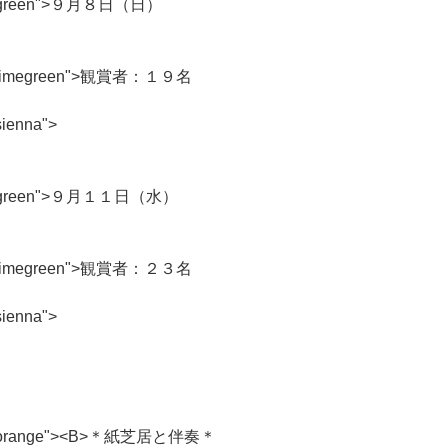
g
r
e
e
n
"
>
９
月
８
日
（
日
）
i
m
e
g
r
e
e
n
"
>
観
賞
者
：
１
９
名
s
i
e
n
n
a
"
>
g
r
e
e
n
"
>
９
月
１
１
日
（
水
）
i
m
e
g
r
e
e
n
"
>
観
賞
者
：
２
３
名
s
i
e
n
n
a
"
>
o
r
a
n
g
e
"
>
<
B
>
＊
紙
芝
居
と
伴
奏
＊