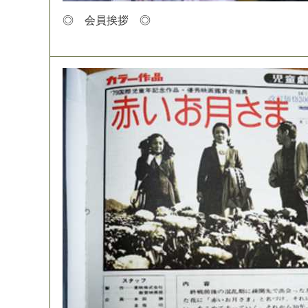
◎
会
員
挨
拶
◎