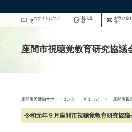
サイト内検索
このサイトについ
新規登
お問い合
て
録
せ
座間市視聴覚教育研究協議
座間市民活動サポートセンター ざまっと
＞
座間市視
令和元年９月座間市視聴覚教育研究協議