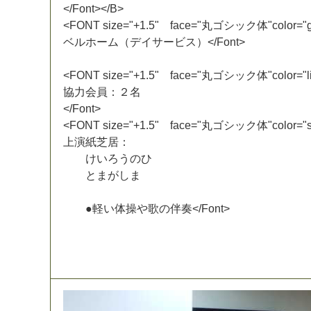
<
/
F
o
n
t
>
<
/
B
>
<
F
O
N
T
s
i
z
e
=
"
+
1
.
5
"
f
a
c
e
=
"
丸
ゴ
シ
ッ
ク
体
"
c
o
l
o
r
=
"
ベ
ル
ホ
ー
ム
（
デ
イ
サ
ー
ビ
ス
）
<
/
F
o
n
t
>
<
F
O
N
T
s
i
z
e
=
"
+
1
.
5
"
f
a
c
e
=
"
丸
ゴ
シ
ッ
ク
体
"
c
o
l
o
r
=
"
l
協
力
会
員
：
２
名
<
/
F
o
n
t
>
<
F
O
N
T
s
i
z
e
=
"
+
1
.
5
"
f
a
c
e
=
"
丸
ゴ
シ
ッ
ク
体
"
c
o
l
o
r
=
"
上
演
紙
芝
居
：
け
い
ろ
う
の
ひ
と
ま
が
し
ま
●
軽
い
体
操
や
歌
の
伴
奏
<
/
F
o
n
t
>