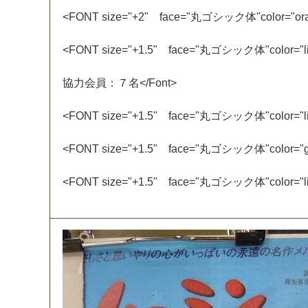
<
F
O
N
T
s
i
z
e
=
"
+
2
"
f
a
c
e
=
"
丸
ゴ
シ
ッ
ク
体
"
c
o
l
o
r
=
"
o
r
<
F
O
N
T
s
i
z
e
=
"
+
1
.
5
"
f
a
c
e
=
"
丸
ゴ
シ
ッ
ク
体
"
c
o
l
o
r
=
"
l
協
力
会
員
：
７
名
<
/
F
o
n
t
>
<
F
O
N
T
s
i
z
e
=
"
+
1
.
5
"
f
a
c
e
=
"
丸
ゴ
シ
ッ
ク
体
"
c
o
l
o
r
=
"
l
<
F
O
N
T
s
i
z
e
=
"
+
1
.
5
"
f
a
c
e
=
"
丸
ゴ
シ
ッ
ク
体
"
c
o
l
o
r
=
"
<
F
O
N
T
s
i
z
e
=
"
+
1
.
5
"
f
a
c
e
=
"
丸
ゴ
シ
ッ
ク
体
"
c
o
l
o
r
=
"
l