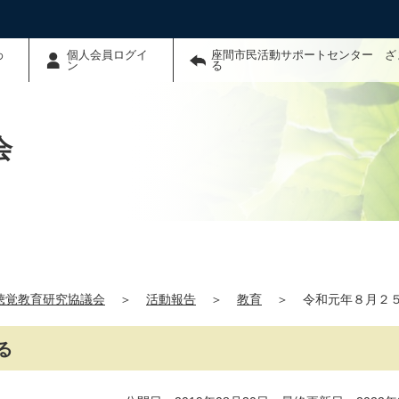
わ
個人会員ログイ
座間市民活動サポートセンター ざ
ン
る
会
聴覚教育研究協議会
＞
活動報告
＞
教育
＞
令和元年８月２
る