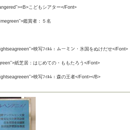
a
n
g
e
r
e
d
"
>
<
B
>
こ
ど
も
シ
ア
タ
ー
<
/
F
o
n
t
>
i
m
e
g
r
e
e
n
"
>
鑑
賞
者
：
５
名
i
g
h
t
s
e
a
g
r
e
e
e
n
"
>
映
写
ﾌ
ｨ
ﾙ
ﾑ
：
ム
ー
ミ
ン
・
氷
国
を
ぬ
け
だ
せ
<
/
F
o
n
t
>
g
r
e
e
n
"
>
紙
芝
居
：
は
じ
め
て
の
・
も
も
た
ろ
う
<
/
F
o
n
t
>
i
g
h
t
s
e
a
g
r
e
e
e
n
"
>
映
写
ﾌ
ｨ
ﾙ
ﾑ
：
森
の
王
者
<
/
F
o
n
t
>
<
/
B
>