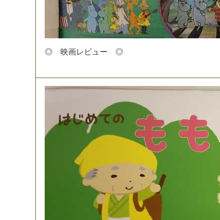
◎
映
画
レ
ビ
ュ
ー
◎