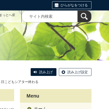
ひらがなをつける
まっとへ戻
読み上げ
読み上げ設定
５日こどもシアター終わる
Menu
ホーム