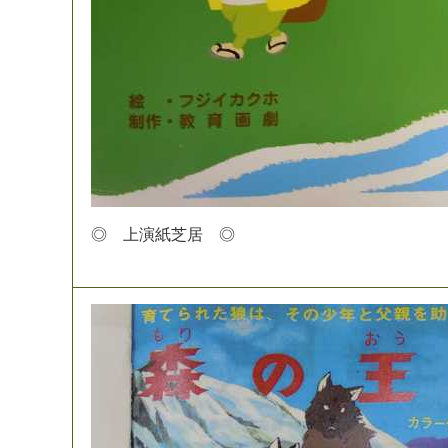
◎
上
演
紙
芝
居
◎