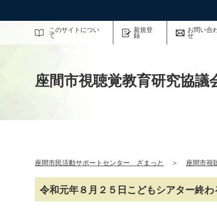
サイト内検索
このサイトについ
新規登
お問い合
て
録
せ
座間市視聴覚教育研究協議
座間市民活動サポートセンター ざまっと
＞
座間市視
令和元年８月２５日こどもシアター終わ