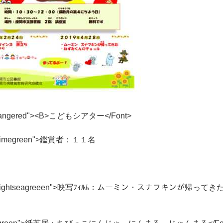
a
n
g
e
r
e
d
"
>
<
B
>
こ
ど
も
シ
ア
タ
ー
<
/
F
o
n
t
>
i
m
e
g
r
e
e
n
"
>
鑑
賞
者
：
１
１
名
i
g
h
t
s
e
a
g
r
e
e
e
n
"
>
映
写
ﾌ
ｨ
ﾙ
ﾑ
：
ム
ー
ミ
ン
・
ス
ナ
フ
キ
ン
が
帰
っ
て
き