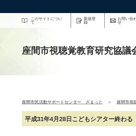
サイト内検索
このサイトについ
新規登
お問い合
て
録
せ
座間市視聴覚教育研究協議
座間市民活動サポートセンター ざまっと
＞
座間市視
平成31年4月28日こどもシアター終わる