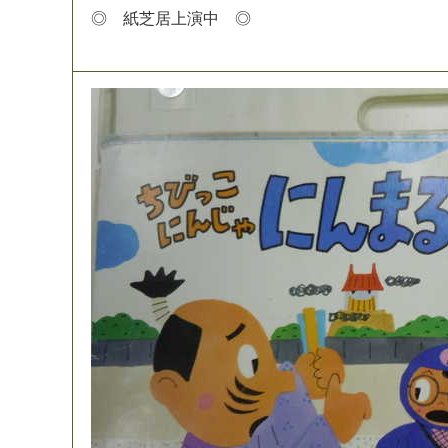
◎
紙
芝
居
上
演
中
◎