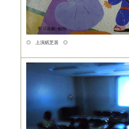
◎
上
演
紙
芝
居
◎