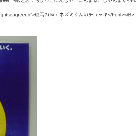
g
r
e
e
n
"
>
紙
芝
居
：
ち
び
っ
こ
に
ん
じ
ゃ
に
ん
ま
る
、
じ
ゃ
ん
ま
る
<
/
F
i
g
h
t
s
e
a
g
r
e
e
e
n
"
>
映
写
ﾌ
ｨ
ﾙ
ﾑ
：
ネ
ズ
ミ
く
ん
の
チ
ョ
ッ
キ
<
/
F
o
n
t
>
<
/
B
>