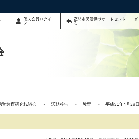
わ
個人会員ログイ
座間市民活動サポートセンター ざ
ン
る
会
聴覚教育研究協議会
＞
活動報告
＞
教育
＞
平成31年4月2