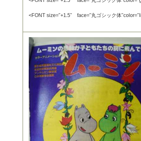
<
F
O
N
T
s
i
z
e
=
"
+
1
.
5
"
f
a
c
e
=
"
丸
ゴ
シ
ッ
ク
体
"
c
o
l
o
r
=
"
<
F
O
N
T
s
i
z
e
=
"
+
1
.
5
"
f
a
c
e
=
"
丸
ゴ
シ
ッ
ク
体
"
c
o
l
o
r
=
"
l