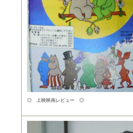
◎
上
映
映
画
レ
ビ
ュ
ー
◎