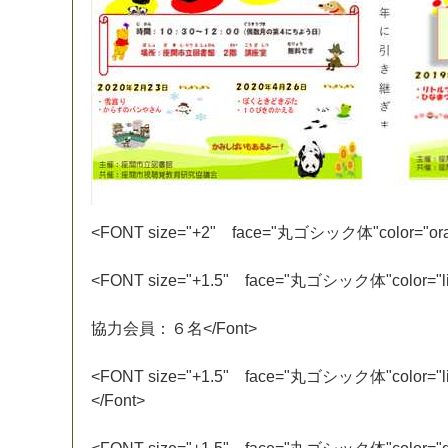
<
F
O
N
T
s
i
z
e
=
"
+
2
"
f
a
c
e
=
"
丸
ゴ
シ
ッ
ク
体
"
c
o
l
o
r
=
"
o
r
<
F
O
N
T
s
i
z
e
=
"
+
1
.
5
"
f
a
c
e
=
"
丸
ゴ
シ
ッ
ク
体
"
c
o
l
o
r
=
"
l
協
力
会
員
：
６
名
<
/
F
o
n
t
>
<
F
O
N
T
s
i
z
e
=
"
+
1
.
5
"
f
a
c
e
=
"
丸
ゴ
シ
ッ
ク
体
"
c
o
l
o
r
=
"
l
<
/
F
o
n
t
>