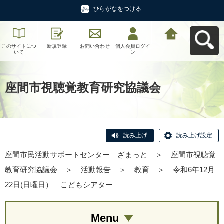
ひらがなをつける
このサイトにつ
新規登録
お問い合わせ
個人会員ログイ
座間市民活動サ
いて
ン
ポートセンタ
ー ざまっとへ
戻る
座間市視聴覚教育研究協議会
読み上げ
読み上げ設定
座間市民活動サポートセンター ざまっと
＞
座間市視聴覚
教育研究協議会
＞
活動報告
＞
教育
＞
令和6年12月
22日(日曜日） こどもシアター
Menu