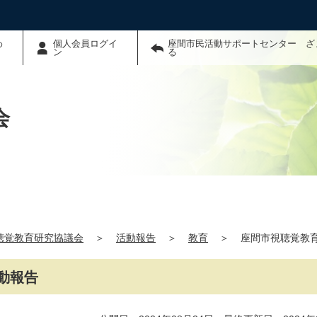
わ
個人会員ログイ
座間市民活動サポートセンター ざ
ン
る
会
聴覚教育研究協議会
＞
活動報告
＞
教育
＞
座間市視聴覚教
動報告