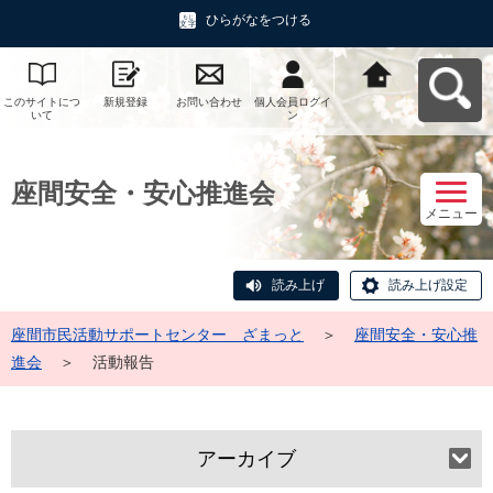
ひらがなをつける
このサイトにつ
新規登録
お問い合わせ
個人会員ログイ
座間市民活動サ
いて
ン
ポートセンタ
ー ざまっとへ
戻る
座間安全・安心推進会
メニュー
読み上げ
読み上げ設定
座間市民活動サポートセンター ざまっと
＞
座間安全・安心推
進会
＞
活動報告
アーカイブ