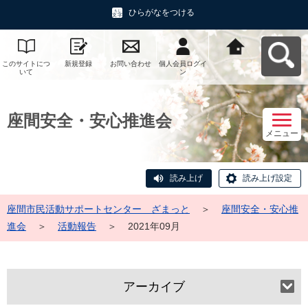
ひらがなをつける
このサイトにつ
新規登録
お問い合わせ
個人会員ログイ
座間市民活動サ
いて
ン
ポートセンタ
ー ざまっとへ
戻る
座間安全・安心推進会
メニュー
読み上げ
読み上げ設定
座間市民活動サポートセンター ざまっと
＞
座間安全・安心推
進会
＞
活動報告
＞
2021年09月
アーカイブ