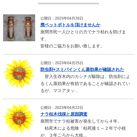
公開日：2023年04月26日
廃ペットボトルを頂けませんか
座間市民一人ひとりの力でナラ枯れを防げま
す。
皆様のご協力をお願い致します。
公開日：2023年04月25日
防虫剤+スミパインくん蒸効果が確認された
穿入生存木内のカシナガ駆除は、防虫剤によ
るくん蒸効果が有効であることが確認されてい
るが、マスアタッ...
公開日：2023年04月22日
ナラ枯木伐採と原因調査
座間市でナラ枯被害が発生してから４年。
枯死木による危険「枯死後１～２年で小枝
が、３年ごろから大枝...