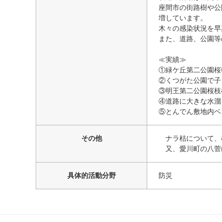
座間市の街路樹や公
増しています。
木々の感染状況を早
また、道路、公園等
≪実績≫
①緑ケ丘第二公園桜
②くつがた公園で子
③明王第二公園桜枝
④道路に大きな水溜
⑤とんでん敷地内ベ
その他
ナラ枯について、
又、愛川町の八菅
具体的活動分野
防災