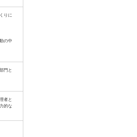
くりに
動の中
部門と
理者と
力的な