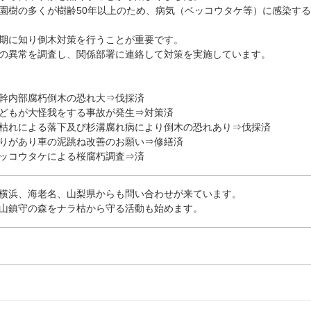
園樹の多くが樹齢50年以上のため、病気（ベッコウタケ等）に感染す
期に知り倒木対策を行うことが重要です。
の異常を調査し、関係部署に連絡して対策を実施しています。
幹内部腐朽倒木の恐れ大⇒伐採済
どもが大怪我をする事故が発生⇒対策済
枯れによる落下及び杉溝腐れ病により倒木の恐れあり⇒伐採済
りがあり車の泥跳ね改善のお願い⇒修繕済
ッコウタケによる桜腐朽調査⇒済
横浜、海老名、山梨県からも問い合わせが来ています。
山鎮守の森をナラ枯から守る活動も始めます。