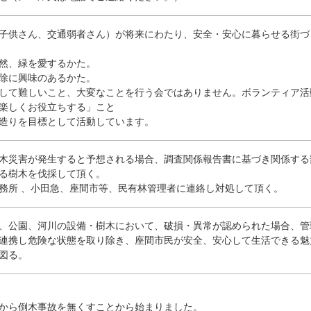
子供さん、交通弱者さん）が将来にわたり、安全・安心に暮らせる街づ
然、緑を愛するかた。
除に興味のあるかた。
して難しいこと、大変なことを行う会ではありません。ボランティア活
楽しくお役立ちする」こと
りを目標として活動しています。
木災害が発生すると予想される場合、調査関係報告書に基づき関係する
る樹木を伐採して頂く。
務所 、小田急、座間市等、民有林管理者に連絡し対処して頂く。
、公園、河川の設備・樹木において、破損・異常が認められた場合、管
連携し危険な状態を取り除き、座間市民が安全、安心して生活できる魅
図る。
から倒木事故を無くすことから始まりました。