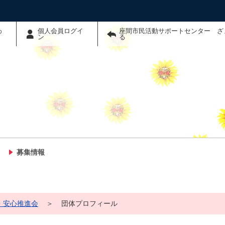
わ
個人会員ログイ
座間市民活動サポートセンター ざ
ン
る
募集情報
・安心推進会
＞
団体プロフィール