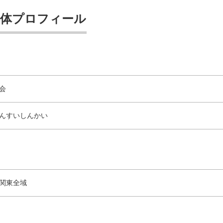
団体プロフィール
会
んすいしんかい
関東全域