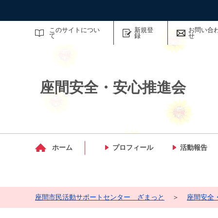
サイト内検索
このサイトについ
新規登
お問い合
て
録
せ
座間安全・安心推進会
マイメディア検索
ホーム
プロフィール
活動報告
座間市民活動サポートセンター ざまっと
＞
座間安全