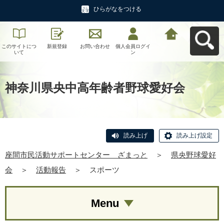
ひらがなをつける
このサイトにつ
新規登録
お問い合わせ
個人会員ログイ
座間市民活動サ
いて
ン
ポートセンタ
ー ざまっとへ
戻る
神奈川県央中高年齢者野球愛好会
読み上げ
読み上げ設定
座間市民活動サポートセンター ざまっと
＞
県央野球愛好
会
＞
活動報告
＞
スポーツ
Menu