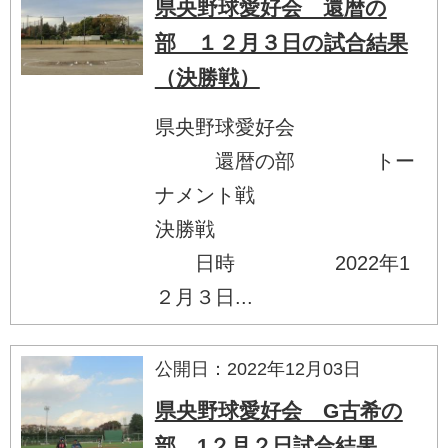
県央野球愛好会 還暦の
部 １２月３日の試合結果
（決勝戦）
県央野球愛好会
還暦の部 トー
ナメント戦
決勝戦
日時 2022年1
２月３日...
公開日：2022年12月03日
県央野球愛好会 G古希の
部 1２月２日試合結果