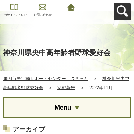
このサイトについて
お問い合わせ
座間市民活動サポー
トセンター ざまっ
とへ戻る
神奈川県央中高年齢者野球愛好会
座間市民活動サポートセンター ざまっと
＞
神奈川県央中
高年齢者野球愛好会
＞
活動報告
＞
2022年11月
Menu
アーカイブ