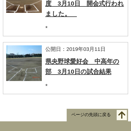
度 3月10日 開会式行われ
ました。
*
公開日：2019年03月11日
県央野球愛好会 中高年の
部 3月10日の試合結果
*
ページの先頭に戻る