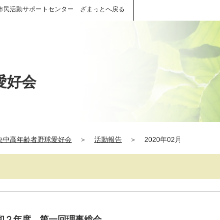
市民活動サポートセンター ざまっとへ戻る
愛好会
央中高年齢者野球愛好会
＞
活動報告
＞
2020年02月
和２年度 第一回理事総会