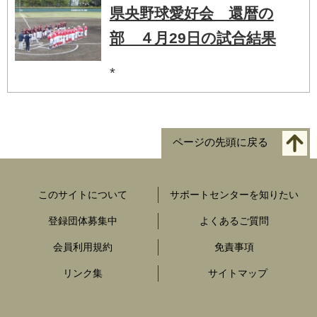
県央野球愛好会 還暦の
部 ４月29日の試合結果
*
ページの先頭に戻る
このサイトについて
サポートセンターを知りたい
登録団体募集中
よくあるご質問
会員利用規約
免責事項
リンク集
サイトマップ