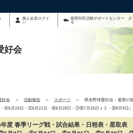
わ
個人会員ログイ
座間市民活動サポートセンター ざ
ン
る
愛好会
愛好会
＞
活動報告
＞
スポーツ
＞
県央野球愛好会・還暦の部
日・④5月24日・⑤6月21日・⑥6月28日・⑦⑧7月26日ｘ２・⑨8月9日）
7)年度 春季リーグ戦・試合結果・日程表・星取表 