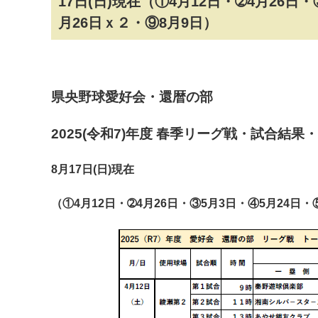
17日(日)現在（①4月12日・➁4月26日
月26日ｘ２・⑨8月9日）
県央野球愛好会・還暦の部
2025(令和7)年度 春季リーグ戦・試合結
8月17日(日)現在
（①4月12日・➁4月26日・③5月3日・④5月24日・
マイメディア検索