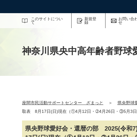
サイト内検索
このサイトについ
新規登
お問い合
て
録
せ
神奈川県央中高年齢者野球
座間市民活動サポートセンター ざまっと
＞
県央野球
取表 8月17日(日)現在（①4月12日・➁4月26日・③5月3
県央野球愛好会・還暦の部 2025(令和