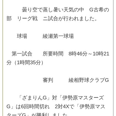
曇
り
空
で
蒸
し
暑
い
天
気
の
中
G
古
希
の
部
リ
ー
グ
戦
ニ
試
合
が
行
わ
れ
ま
し
た
。
球
場
綾
瀬
第
一
球
場
第
一
試
合
所
要
時
間
8
時
4
6
分
～
1
0
時
2
1
分
（
1
時
間
3
5
分
）
審
判
綾
相
野
球
ク
ラ
ブ
G
「
ざ
ま
り
ん
G
」
対
「
伊
勢
原
マ
ス
タ
ー
ズ
G
」
は
6
回
時
間
切
れ
2
対
4
X
で
「
伊
勢
原
マ
ス
タ
ー
ズ
G
」
が
勝
利
し
ま
し
た
。