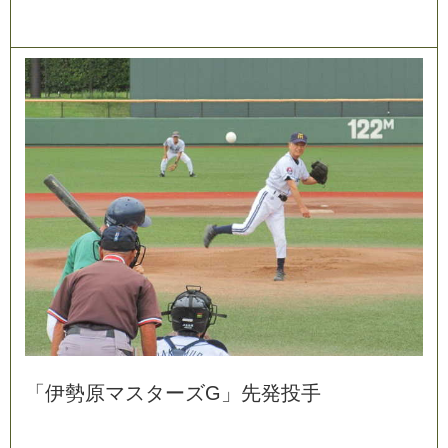
「
伊
勢
原
マ
ス
タ
ー
ズ
G
」
先
発
投
手