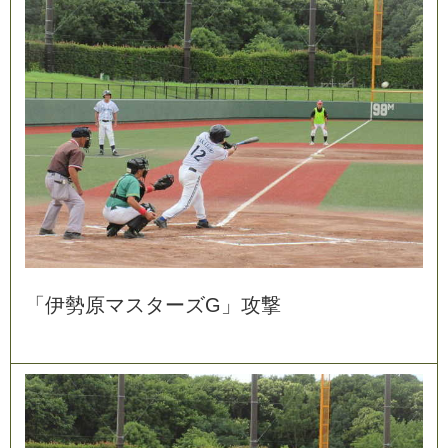
「
伊
勢
原
マ
ス
タ
ー
ズ
G
」
攻
撃