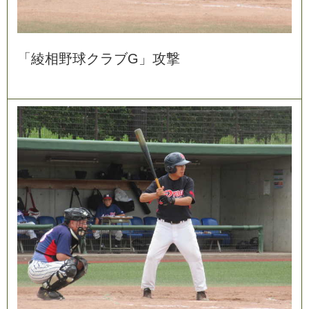
「
綾
相
野
球
ク
ラ
ブ
G
」
攻
撃