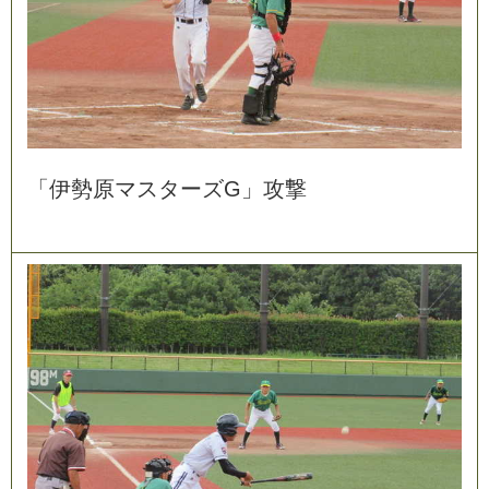
「
伊
勢
原
マ
ス
タ
ー
ズ
G
」
攻
撃