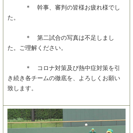
＊
幹
事
、
審
判
の
皆
様
お
疲
れ
様
で
し
た
。
＊
第
二
試
合
の
写
真
は
不
足
し
ま
し
た
。
ご
理
解
く
だ
さ
い
。
＊
コ
ロ
ナ
対
策
及
び
熱
中
症
対
策
を
引
き
続
き
各
チ
ー
ム
の
徹
底
を
、
よ
ろ
し
く
お
願
い
致
し
ま
す
。