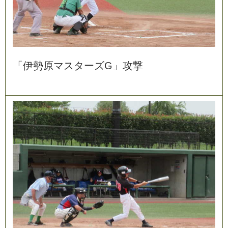
「
伊
勢
原
マ
ス
タ
ー
ズ
G
」
攻
撃