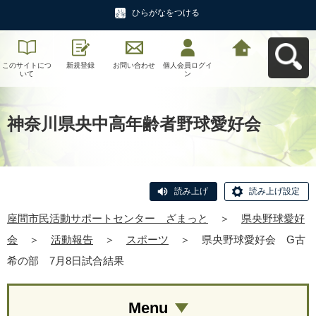
ひらがなをつける
このサイトにつ
新規登録
お問い合わせ
個人会員ログイ
座間市民活動サ
いて
ン
ポートセンタ
ー ざまっとへ
戻る
神奈川県央中高年齢者野球愛好会
読み上げ
読み上げ設定
座間市民活動サポートセンター ざまっと
＞
県央野球愛好
会
＞
活動報告
＞
スポーツ
＞
県央野球愛好会 G古
希の部 7月8日試合結果
Menu