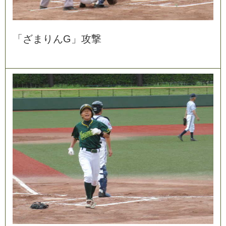
「
ざ
ま
り
ん
G
」
攻
撃