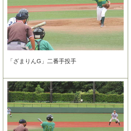
「
ざ
ま
り
ん
G
」
二
番
手
投
手