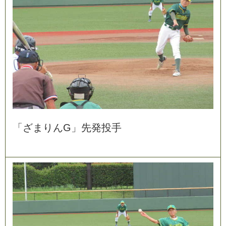
「
ざ
ま
り
ん
G
」
先
発
投
手