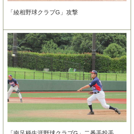
「
綾
相
野
球
ク
ラ
ブ
G
」
攻
撃
「
南
足
柄
生
涯
野
球
ク
ラ
ブ
G
」
二
番
手
投
手