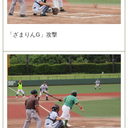
「
ざ
ま
り
ん
G
」
攻
撃