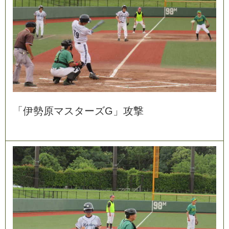
「
伊
勢
原
マ
ス
タ
ー
ズ
G
」
攻
撃