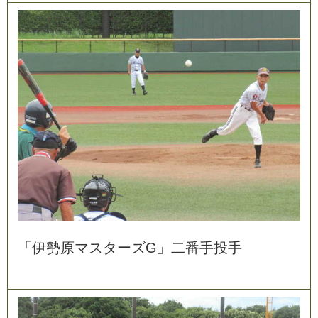
「
伊
勢
原
マ
ス
タ
ー
ズ
G
」
二
番
手
投
手