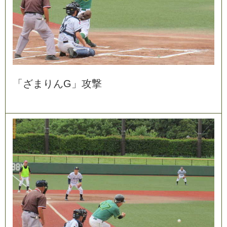
「
ざ
ま
り
ん
G
」
攻
撃