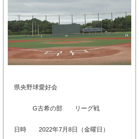
県
央
野
球
愛
好
会
G
古
希
の
部
リ
ー
グ
戦
日
時
2
0
2
2
年
7
月
8
日
（
金
曜
日
）