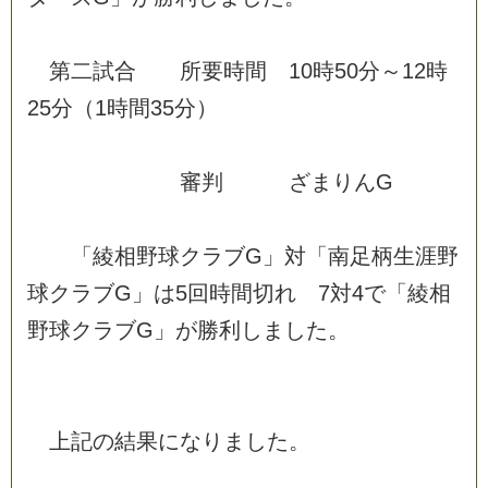
第
二
試
合
所
要
時
間
1
0
時
5
0
分
～
1
2
時
2
5
分
（
1
時
間
3
5
分
）
審
判
ざ
ま
り
ん
G
「
綾
相
野
球
ク
ラ
ブ
G
」
対
「
南
足
柄
生
涯
野
球
ク
ラ
ブ
G
」
は
5
回
時
間
切
れ
7
対
4
で
「
綾
相
野
球
ク
ラ
ブ
G
」
が
勝
利
し
ま
し
た
。
上
記
の
結
果
に
な
り
ま
し
た
。