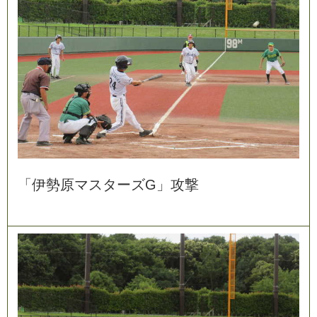
「
伊
勢
原
マ
ス
タ
ー
ズ
G
」
攻
撃