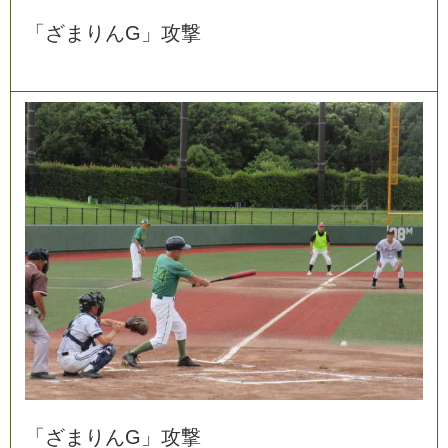
「
ざ
ま
り
ん
G
」
攻
撃
「
ざ
ま
り
ん
G
」
攻
撃