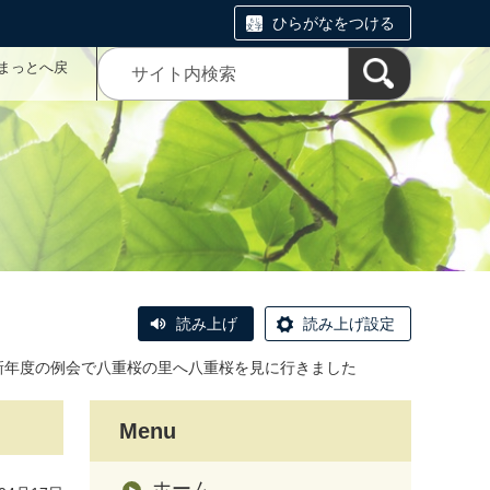
ひらがなをつける
まっとへ戻
読み上げ
読み上げ設定
新年度の例会で八重桜の里へ八重桜を見に行きました
Menu
ホーム