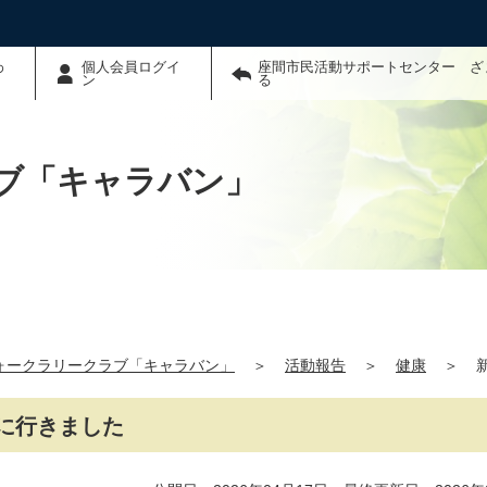
わ
個人会員ログイ
座間市民活動サポートセンター ざ
ン
る
ブ「キャラバン」
ォークラリークラブ「キャラバン」
＞
活動報告
＞
健康
＞
に行きました