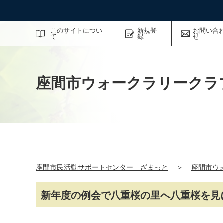
サイト内検索
このサイトについ
新規登
お問い合
て
録
せ
座間市ウォークラリークラ
座間市民活動サポートセンター ざまっと
＞
座間市ウ
新年度の例会で八重桜の里へ八重桜を見