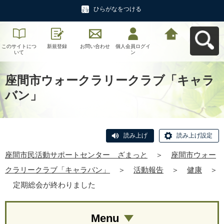
ひらがなをつける
このサイトにつ
新規登録
お問い合わせ
個人会員ログイ
座間市民活動サ
いて
ン
ポートセンタ
ー ざまっとへ
戻る
座間市ウォークラリークラブ「キャラ
バン」
読み上げ
読み上げ設定
座間市民活動サポートセンター ざまっと
＞
座間市ウォー
クラリークラブ「キャラバン」
＞
活動報告
＞
健康
＞
定期総会が終わりました
Menu