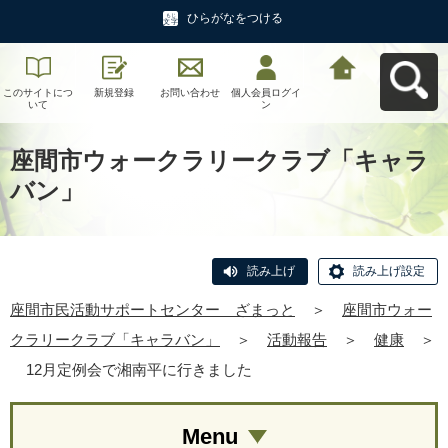
ひらがなをつける
このサイトにつ
新規登録
お問い合わせ
個人会員ログイ
座間市民活動サ
いて
ン
ポートセンタ
ー ざまっとへ
戻る
座間市ウォークラリークラブ「キャラ
バン」
読み上げ
読み上げ設定
座間市民活動サポートセンター ざまっと
＞
座間市ウォー
クラリークラブ「キャラバン」
＞
活動報告
＞
健康
＞
12月定例会で湘南平に行きました
Menu