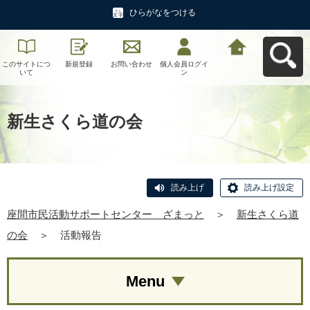
ひらがなをつける
このサイトにつ
新規登録
お問い合わせ
個人会員ログイ
座間市民活動サ
いて
ン
ポートセンタ
ー ざまっとへ
戻る
新生さくら道の会
読み上げ
読み上げ設定
座間市民活動サポートセンター ざまっと
＞
新生さくら道
の会
＞
活動報告
Menu