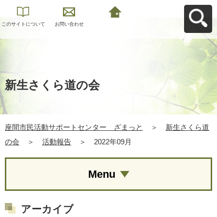
このサイトについて
お問い合わせ
座間市民活動サポー
トセンター ざまっ
とへ戻る
新生さくら道の会
座間市民活動サポートセンター ざまっと
＞
新生さくら道
の会
＞
活動報告
＞
2022年09月
Menu
アーカイブ