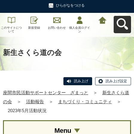
ひらがなをつける
このサイトにつ
新規登録
お問い合わせ
個人会員ログイ
座間市民活動サ
いて
ン
ポートセンタ
ー ざまっとへ
戻る
新生さくら道の会
読み上げ
読み上げ設定
座間市民活動サポートセンター ざまっと
＞
新生さくら道
の会
＞
活動報告
＞
まちづくり・コミュニティ
＞
2023年5月活動状況
Menu