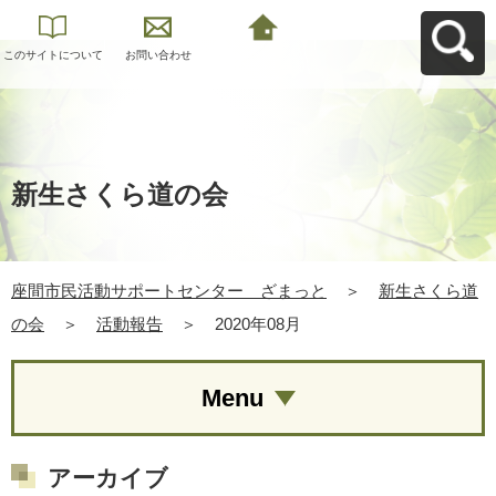
このサイトについて
お問い合わせ
座間市民活動サポー
トセンター ざまっ
とへ戻る
新生さくら道の会
座間市民活動サポートセンター ざまっと
＞
新生さくら道
の会
＞
活動報告
＞
2020年08月
Menu
アーカイブ