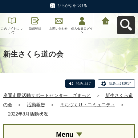
ひらがなをつける
このサイトにつ
新規登録
お問い合わせ
個人会員ログイ
座間市民活動サ
いて
ン
ポートセンタ
ー ざまっとへ
戻る
新生さくら道の会
読み上げ
読み上げ設定
座間市民活動サポートセンター ざまっと
＞
新生さくら道
の会
＞
活動報告
＞
まちづくり・コミュニティ
＞
2022年8月活動状況
Menu