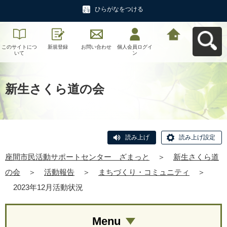
ひらがなをつける
このサイトにつ
新規登録
お問い合わせ
個人会員ログイ
座間市民活動サ
いて
ン
ポートセンタ
ー ざまっとへ
戻る
新生さくら道の会
読み上げ
読み上げ設定
座間市民活動サポートセンター ざまっと
＞
新生さくら道
の会
＞
活動報告
＞
まちづくり・コミュニティ
＞
2023年12月活動状況
Menu