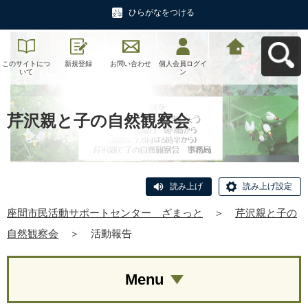
ひらがなをつける
このサイトにつ
新規登録
お問い合わせ
個人会員ログイ
座間市民活動サ
いて
ン
ポートセンタ
ー ざまっとへ
戻る
芹沢親と子の自然観察会
読み上げ
読み上げ設定
座間市民活動サポートセンター ざまっと
＞
芹沢親と子の
自然観察会
＞
活動報告
Menu