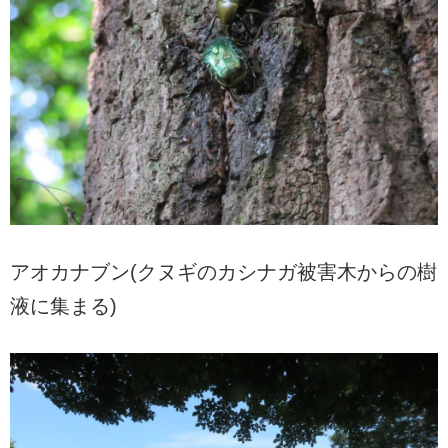
アオカナブン(クヌギのカシナガ被害木からの樹
液に集まる)