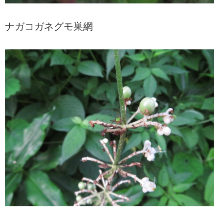
ナガコガネグモ巣網