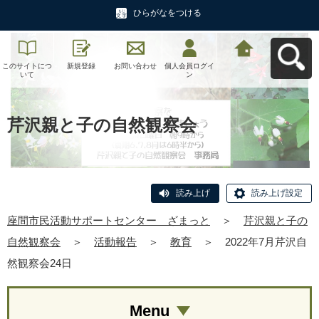
ひらがなをつける
このサイトにつ
新規登録
お問い合わせ
個人会員ログイ
座間市民活動サ
いて
ン
ポートセンタ
ー ざまっとへ
戻る
芹沢親と子の自然観察会
読み上げ
読み上げ設定
座間市民活動サポートセンター ざまっと
＞
芹沢親と子の
自然観察会
＞
活動報告
＞
教育
＞
2022年7月芹沢自
然観察会24日
Menu