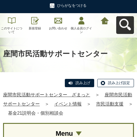
ひらがなをつける
このサイトにつ
新規登録
お問い合わせ
個人会員ログイ
座間市民活動サ
いて
ン
ポートセンタ
ー ざまっとへ
戻る
座間市民活動サポートセンター
読み上げ
読み上げ設定
座間市民活動サポートセンター ざまっと
＞
座間市民活動
サポートセンター
＞
イベント情報
＞
市民活動支援
＞
基金21説明会・個別相談会
Menu