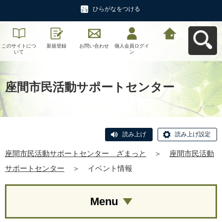
ひらがなをつける
このサイトにつ
新規登録
お問い合わせ
個人会員ログイ
座間市民活動サ
いて
ン
ポートセンタ
ー ざまっとへ
戻る
座間市民活動サポートセンター
読み上げ
読み上げ設定
座間市民活動サポートセンター ざまっと
＞
座間市民活動
サポートセンター
＞
イベント情報
Menu