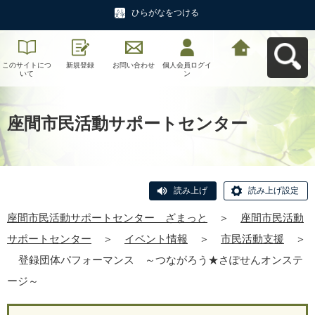
ひらがなをつける
このサイトにつ
新規登録
お問い合わせ
個人会員ログイ
座間市民活動サ
いて
ン
ポートセンタ
ー ざまっとへ
戻る
座間市民活動サポートセンター
読み上げ
読み上げ設定
座間市民活動サポートセンター ざまっと
＞
座間市民活動
サポートセンター
＞
イベント情報
＞
市民活動支援
＞
登録団体パフォーマンス ～つながろう★さぽせんオンステ
ージ～