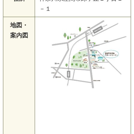
－１
地図・
案内図