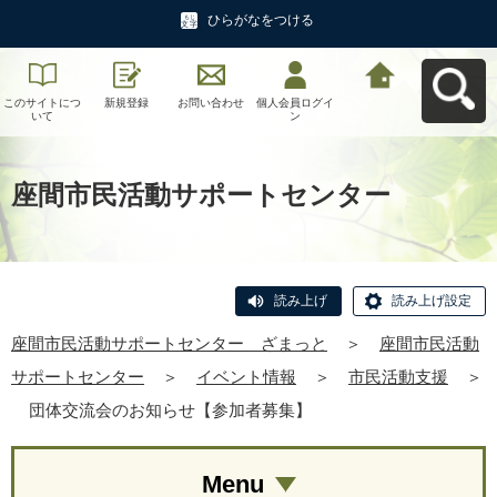
ひらがなをつける
このサイトにつ
新規登録
お問い合わせ
個人会員ログイ
座間市民活動サ
いて
ン
ポートセンタ
ー ざまっとへ
戻る
座間市民活動サポートセンター
読み上げ
読み上げ設定
座間市民活動サポートセンター ざまっと
＞
座間市民活動
サポートセンター
＞
イベント情報
＞
市民活動支援
＞
団体交流会のお知らせ【参加者募集】
Menu