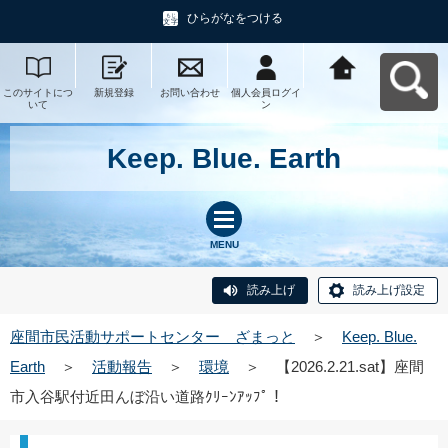
ひらがなをつける
このサイトにつ
新規登録
お問い合わせ
個人会員ログイ
座間市民活動サ
いて
ン
ポートセンタ
ー ざまっとへ
戻る
Keep. Blue. Earth
MENU
読み上げ
読み上げ設定
座間市民活動サポートセンター ざまっと
＞
Keep. Blue.
Earth
＞
活動報告
＞
環境
＞
【2026.2.21.sat】座間
市入谷駅付近田んぼ沿い道路ｸﾘｰﾝｱｯﾌﾟ！